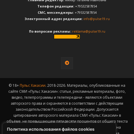
Телефон редакции:
+79532587854
CМС, мессенджеры:
+79532587854
Электронный адрес редакции:
info@pulse19.ru
По вопросам рекламы:
reklama@pulse19.ru
© 18+
Пульс Хакасии
. 2018-2026. Материалы, опубликованные на
сайте СМИ «Пульс Хакасии»: статьи, рекламные материалы, фото,
видео, телепрограммы и телепередачи - являются объектами
авторского права и охраняются в соответствии с действующим
законодательством Российской Федерации. Допускается
цитирование авторского материала СМИ «Пульс Хакасии» в
объёме, не превышающем пятидесяти процентов от общего текста
публикации с обязательным размещением гиперссылки на
Политика использования файлов cookies
страницу заимствования материала. Гиперссылка должна