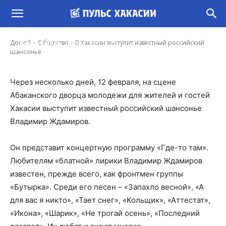
В Хакасии выступит известный российский
шансонье
-
Домой
Общество
В Хакасии выступит известный российский
Ирина Гусева
9 Фев, 2020 15:45
шансонье
Через несколько дней, 12 февраля, на сцене
Абаканского дворца молодежи для жителей и гостей
Хакасии выступит известный российский шансонье
Владимир Ждамиров.
Он представит концертную программу «Где-то там».
Любителям «блатной» лирики Владимир Ждамиров
известен, прежде всего, как фронтмен группы
«Бутырка». Среди его песен – «Запахло весной», «А
для вас я никто», «Тает снег», «Кольщик», «Аттестат»,
«Икона», «Шарик», «Не трогай осень», «Последний