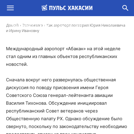
Как аэропорт поссорил Юрия Николаевича и
Ирину Ивановну
-
Домой
Экономика
Как аэропорт поссорил Юрия Николаевича
Владимир Данилов
30 Янв, 2020 14:29
и Ирину Ивановну
Международный аэропорт «Абакан» на этой неделе
стал одним из главных объектов республиканских
новостей.
Сначала вокруг него развернулась общественная
дискуссия по поводу присвоения имени Героя
Советского Союза генерал-лейтенанта авиации
Василия Тихонова. Обсуждение инициировал
республиканский Совет ветеранов через
Общественную палату РХ. Однако обсуждение было
свернуто, поскольку по законодательству необходимо