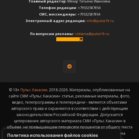
Главный редактор:
Мяхар Татьяна Ивановна
Телефон редакции:
+79532587854
CМС, мессенджеры:
+79532587854
Электронный адрес редакции:
info@pulse19.ru
По вопросам рекламы:
reklama@pulse19.ru
© 18+
Пульс Хакасии
. 2018-2026. Материалы, опубликованные на
сайте СМИ «Пульс Хакасии»: статьи, рекламные материалы, фото,
видео, телепрограммы и телепередачи - являются объектами
авторского права и охраняются в соответствии с действующим
законодательством Российской Федерации. Допускается
цитирование авторского материала СМИ «Пульс Хакасии» в
объёме, не превышающем пятидесяти процентов от общего текста
публикации с обязательным размещением гиперссылки на
Политика использования файлов cookies