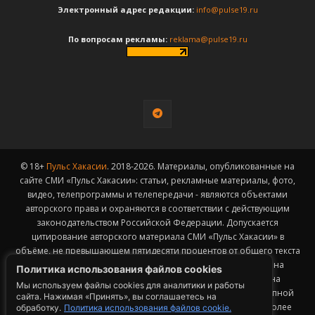
Электронный адрес редакции:
info@pulse19.ru
По вопросам рекламы:
reklama@pulse19.ru
© 18+
Пульс Хакасии
. 2018-2026. Материалы, опубликованные на
сайте СМИ «Пульс Хакасии»: статьи, рекламные материалы, фото,
видео, телепрограммы и телепередачи - являются объектами
авторского права и охраняются в соответствии с действующим
законодательством Российской Федерации. Допускается
цитирование авторского материала СМИ «Пульс Хакасии» в
объёме, не превышающем пятидесяти процентов от общего текста
публикации с обязательным размещением гиперссылки на
Политика использования файлов cookies
страницу заимствования материала. Гиперссылка должна
Мы используем файлы cookies для аналитики и работы
размещаться в тексте цитируемого материала и быть доступной
сайта. Нажимая «Принять», вы соглашаетесь на
для индексации поисковыми системами. Заимствование более
обработку.
Политика использования файлов cookie.