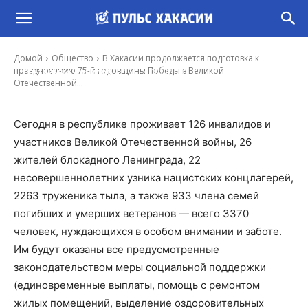
В Хакасии продолжается подготовка к
празднованию 75-й годовщины Победы в
Великой Отечественной войне
Домой
Общество
В Хакасии продолжается подготовка к
-
празднованию 75-й годовщины Победы в Великой
Владимир Данилов
17 Янв, 2020 15:32
Отечественной...
Сегодня в республике проживает 126 инвалидов и
участников Великой Отечественной войны, 26
жителей блокадного Ленинграда, 22
несовершеннолетних узника нацистских концлагерей,
2263 труженика тыла, а также 933 члена семей
погибших и умерших ветеранов — всего 3370
человек, нуждающихся в особом внимании и заботе.
Им будут оказаны все предусмотренные
законодательством меры социальной поддержки
(единовременные выплаты, помощь с ремонтом
жилых помещений, выделение оздоровительных