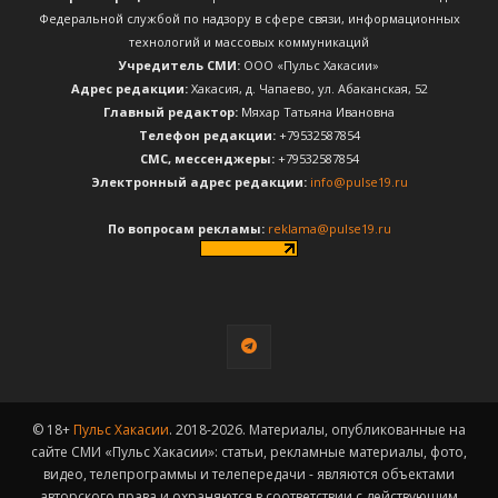
Федеральной службой по надзору в сфере связи, информационных
технологий и массовых коммуникаций
Учредитель СМИ:
ООО «Пульс Хакасии»
Адрес редакции:
Хакасия, д. Чапаево, ул. Абаканская, 52
Главный редактор:
Мяхар Татьяна Ивановна
Телефон редакции:
+79532587854
CМС, мессенджеры:
+79532587854
Электронный адрес редакции:
info@pulse19.ru
По вопросам рекламы:
reklama@pulse19.ru
© 18+
Пульс Хакасии
. 2018-2026. Материалы, опубликованные на
сайте СМИ «Пульс Хакасии»: статьи, рекламные материалы, фото,
видео, телепрограммы и телепередачи - являются объектами
авторского права и охраняются в соответствии с действующим