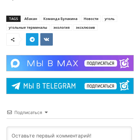
TAGS
Абакан
Команда Булакина
Новости
уголь
угольные терминалы
экология
эксклюзив
Подписаться