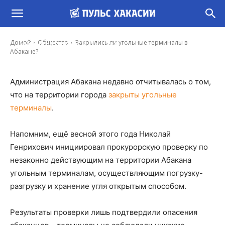
Закрылись ли угольные терминалы в
Абакане?
-
Домой
Общество
Закрылись ли угольные терминалы в
Борис Игнатенко
12 Дек, 2019 17:53
Абакане?
Администрация Абакана недавно отчитывалась о том,
что на территории города
закрыты угольные
терминалы
.
Напомним, ещё весной этого года Николай
Генрихович инициировал прокурорскую проверку по
незаконно действующим на территории Абакана
угольным терминалам, осуществляющим погрузку-
разгрузку и хранение угля открытым способом.
Результаты проверки лишь подтвердили опасения