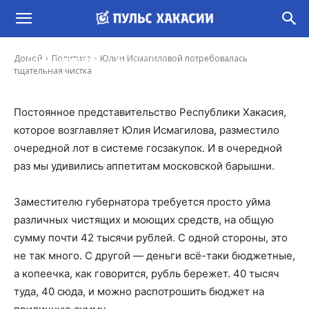
Юлии Исмагиловой потребовалась
тщательная чистка
-
Домой
Политика
Юлии Исмагиловой потребовалась
Ольга Смирнова
3 Дек, 2019 8:30
тщательная чистка
Постоянное представительство Республики Хакасия,
которое возглавляет Юлия Исмагилова, разместило
очередной лот в системе госзакупок. И в очередной
раз мы удивились аппетитам московской барышни.
Заместителю губернатора требуется просто уйма
различных чистящих и моющих средств, на общую
сумму почти 42 тысячи рублей. С одной стороны, это
не так много. С другой — деньги всё-таки бюджетные,
а копеечка, как говорится, рубль бережет. 40 тысяч
туда, 40 сюда, и можно распотрошить бюджет на