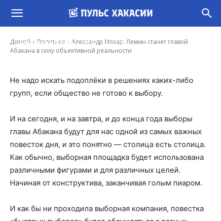
Александр Мяхар: Лемин станет главой
Абакана в силу объективной реальности
-
Домой
Политика
Александр Мяхар: Лемин станет главой
Александр Мяхар
31 Окт, 2019 7:30
Абакана в силу объективной реальности
Не надо искать подоплёки в решениях каких-либо
групп, если общество не готово к выбору.
И на сегодня, и на завтра, и до конца года выборы
главы Абакана будут для нас одной из самых важных
повесток дня, и это понятно — столица есть столица.
Как обычно, выборная площадка будет использована
различными фигурами и для различных целей.
Начиная от конструктива, заканчивая голым пиаром.
И как бы ни проходила выборная компания, повестка