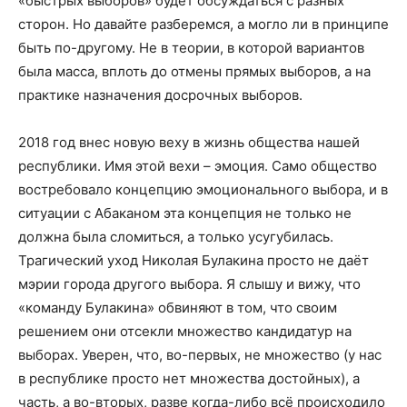
«быстрых выборов» будет обсуждаться с разных
сторон. Но давайте разберемся, а могло ли в принципе
быть по-другому. Не в теории, в которой вариантов
была масса, вплоть до отмены прямых выборов, а на
практике назначения досрочных выборов.
2018 год внес новую веху в жизнь общества нашей
республики. Имя этой вехи – эмоция. Само общество
востребовало концепцию эмоционального выбора, и в
ситуации с Абаканом эта концепция не только не
должна была сломиться, а только усугубилась.
Трагический уход Николая Булакина просто не даёт
мэрии города другого выбора. Я слышу и вижу, что
«команду Булакина» обвиняют в том, что своим
решением они отсекли множество кандидатур на
выборах. Уверен, что, во-первых, не множество (у нас
в республике просто нет множества достойных), а
часть, а во-вторых, разве когда-либо всё происходило