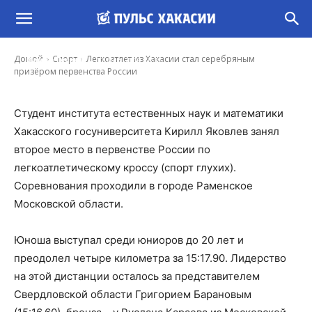
Легкоатлет из Хакасии стал серебряным
призёром первенства России
-
Домой
Спорт
Легкоатлет из Хакасии стал серебряным
Ирина Гусева
12 Окт, 2019 15:15
призёром первенства России
Студент института естественных наук и математики
Хакасского госуниверситета Кирилл Яковлев занял
второе место в первенстве России по
легкоатлетическому кроссу (спорт глухих).
Соревнования проходили в городе Раменское
Московской области.
Юноша выступал среди юниоров до 20 лет и
преодолел четыре километра за 15:17.90. Лидерство
на этой дистанции осталось за представителем
Свердловской области Григорием Барановым