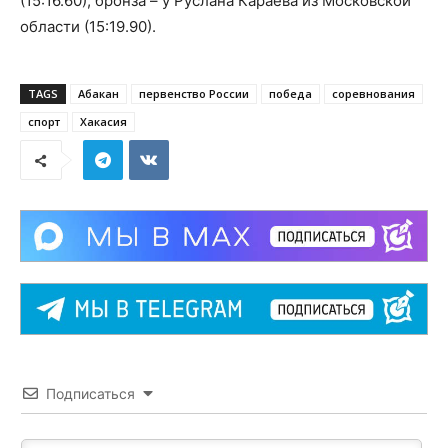
(15:16.60), бронза – у Руслана Караева из Московской
области (15:19.90).
TAGS
Абакан
первенство России
победа
соревнования
спорт
Хакасия
Подписаться