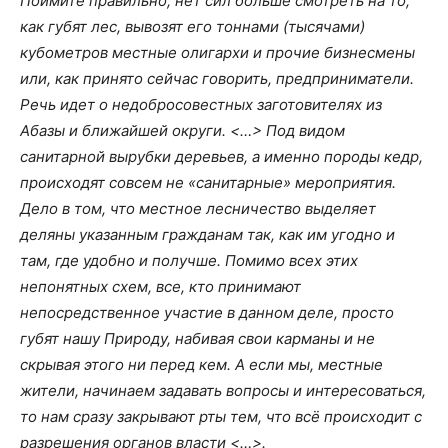
Поймите правильно, нет сил больше смотреть на то,
как губят лес, вывозят его тоннами (тысячами)
кубометров местные олигархи и прочие бизнесмены
или, как принято сейчас говорить, предприниматели.
Речь идет о недобросовестных заготовителях из
Абазы и ближайшей округи. <…> Под видом
санитарной вырубки деревьев, а именно породы кедр,
происходят совсем не «санитарные» мероприятия.
Дело в том, что местное лесничество выделяет
деляны указанным гражданам так, как им угодно и
там, где удобно и получше. Помимо всех этих
непонятных схем, все, кто принимают
непосредственное участие в данном деле, просто
губят нашу Природу, набивая свои карманы и не
скрывая этого ни перед кем. А если мы, местные
жители, начинаем задавать вопросы и интересоваться,
то нам сразу закрывают рты тем, что всё происходит с
разрешения органов власти <…>.