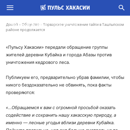
Варварское уничтожение тайги в
Таштыпском районе продолжается
-
Домой
Общество
Варварское уничтожение тайги в Таштыпском
Владимир Данилов
19 Сен, 2019 7:29
районе продолжается
«Пульсу Хакасии» передали обращение группы
жителей деревни Кубайка и города Абазы против
уничтожения кедрового леса.
Публикуем его, предварительно убрав фамилии, чтобы
никого бездоказательно не обвинять, пока факты
проверяются:
«…Обращаемся к вам с огромной просьбой оказать
содействие и сохранить нашу хакасскую природу, а
именно — лесные угодья вблизи деревни Кубайка.