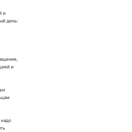
й и
ый день:
ращение,
цией и
ных
ьцам
 надо
ять