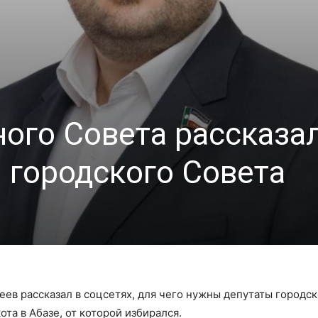
ого Совета рассказал
 городского Совета
ев рассказал в соцсетях, для чего нужны депутаты городск
ота в Абазе, от которой избирался.