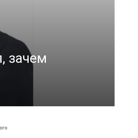
, зачем
ого