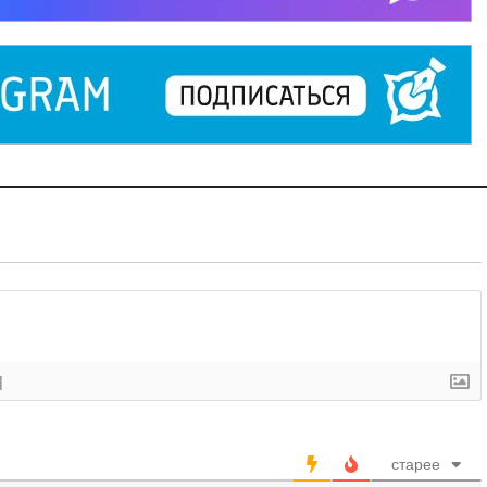
]
старее