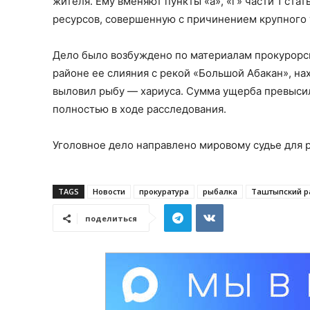
жителя. Ему вменяют пункты «а», «г» части 1 ста
ресурсов, совершенную с причинением крупного
Дело было возбуждено по материалам прокурорско
районе ее слияния с рекой «Большой Абакан», на
выловил рыбу — хариуса. Сумма ущерба превысил
полностью в ходе расследования.
Уголовное дело направлено мировому судье для 
TAGS
Новости
прокуратура
рыбалка
Таштыпский р
поделиться