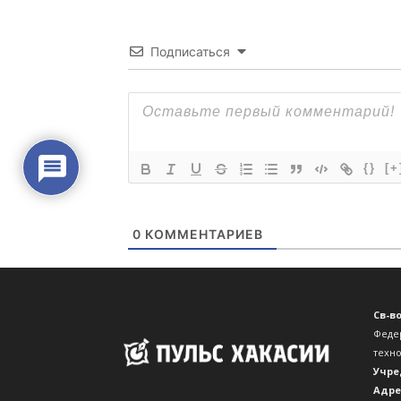
Св-в
Феде
техн
Учре
Адре