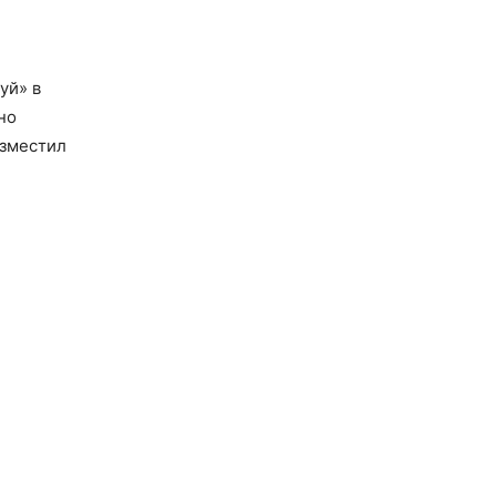
уй» в
но
озместил