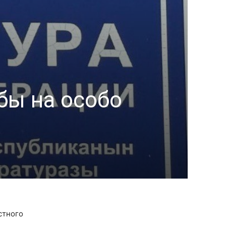
бы на особо
стного