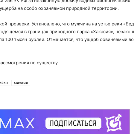
тьи 256 УК РФ за незаконную добычу водных биологических
 ущерба на особо охраняемой природной территории.
й проверки. Установлено, что мужчина на устье реки «Бед
ходящемся в границах природного парка «Хакасия», незакон
а 100 тысяч рублей. Отмечается, что ущерб обвиняемый в
рассмотрения по существу.
айон
Хакасия