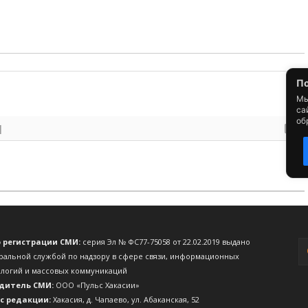
о регистрации СМИ:
серия Эл № ФС77-75058 от 22.02.2019 выдано
ральной службой по надзору в сфере связи, информационных
ологий и массовых коммуникаций
дитель СМИ:
ООО «Пульс Хакасии»
с редакции:
Хакасия, д. Чапаево, ул. Абаканская, 52