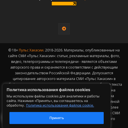
© 18+
Пульс Хакасии
. 2018-2026. Материалы, опубликованные на
сайте СМИ «Пульс Хакасии»: статьи, рекламные материалы, фото,
видео, телепрограммы и телепередачи - являются объектами
авторского права и охраняются в соответствии с действующим
законодательством Российской Федерации. Допускается
цитирование авторского материала СМИ «Пульс Хакасии» в
объёме, не превышающем пятидесяти процентов от общего текста
Политика использования файлов cookies
публикации с обязательным размещением гиперссылки на
страницу заимствования материала. Гиперссылка должна
Мы используем файлы cookies для аналитики и работы
сайта. Нажимая «Принять», вы соглашаетесь на
размещаться в тексте цитируемого материала и быть доступной
обработку.
Политика использования файлов cookie.
для индексации поисковыми системами. Заимствование более
50% общего объема материала, опубликованного на сайте СМИ
Принять
«Пульс Хакасии», возможно исключительно с письменного
согласия Редакции.