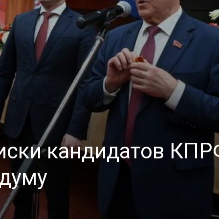
иски кандидатов КПР
сдуму