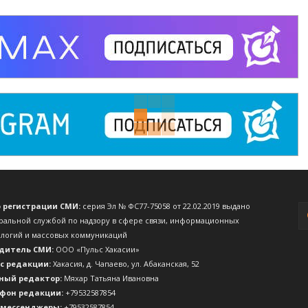
о регистрации СМИ:
серия Эл № ФС77-75058 от 22.02.2019 выдано
ральной службой по надзору в сфере связи, информационных
ологий и массовых коммуникаций
дитель СМИ:
ООО «Пульс Хакасии»
с редакции:
Хакасия, д. Чапаево, ул. Абаканская, 52
ный редактор:
Мяхар Татьяна Ивановна
фон редакции:
+79532587854
 мессенджеры:
+79532587854