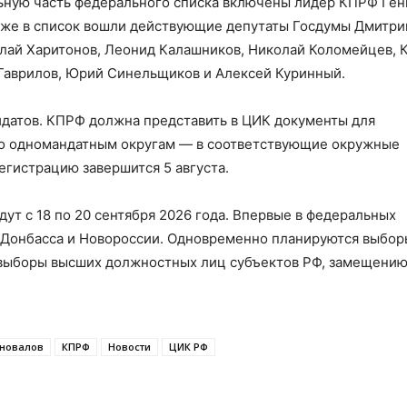
льную часть федерального списка включены лидер КПРФ Ге
акже в список вошли действующие депутаты Госдумы Дмитри
лай Харитонов, Леонид Калашников, Николай Коломейцев, 
 Гаврилов, Юрий Синельщиков и Алексей Куринный.
датов. КПРФ должна представить в ЦИК документы для
 по одномандатным округам — в соответствующие окружные
егистрацию завершится 5 августа.
ут с 18 по 20 сентября 2026 года. Впервые в федеральных
 Донбасса и Новороссии. Одновременно планируются выбор
е выборы высших должностных лиц субъектов РФ, замещени
новалов
КПРФ
Новости
ЦИК РФ