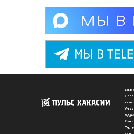
Св-в
Феде
техн
Учре
Адре
Глав
Теле
CМС,