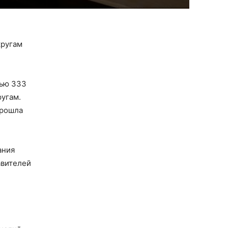
кругам
тью 333
угам.
прошла
ания
авителей