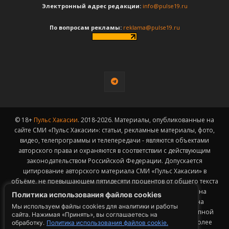
Электронный адрес редакции:
info@pulse19.ru
По вопросам рекламы:
reklama@pulse19.ru
© 18+
Пульс Хакасии
. 2018-2026. Материалы, опубликованные на
сайте СМИ «Пульс Хакасии»: статьи, рекламные материалы, фото,
видео, телепрограммы и телепередачи - являются объектами
авторского права и охраняются в соответствии с действующим
законодательством Российской Федерации. Допускается
цитирование авторского материала СМИ «Пульс Хакасии» в
объёме, не превышающем пятидесяти процентов от общего текста
публикации с обязательным размещением гиперссылки на
Политика использования файлов cookies
страницу заимствования материала. Гиперссылка должна
Мы используем файлы cookies для аналитики и работы
размещаться в тексте цитируемого материала и быть доступной
сайта. Нажимая «Принять», вы соглашаетесь на
для индексации поисковыми системами. Заимствование более
обработку.
Политика использования файлов cookie.