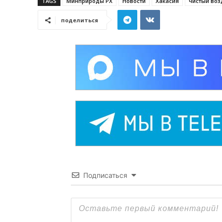
TAGS
Минприроды РХ
Новости
Хакасия
чистый воз
поделиться
Подписаться