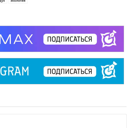
дух
экология