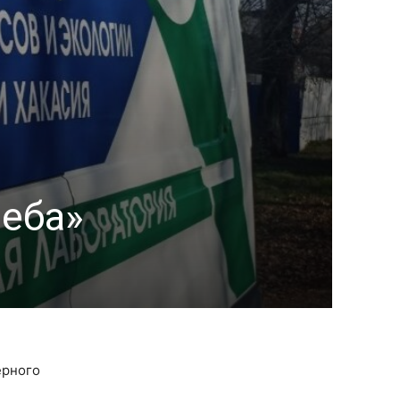
неба»
ерного