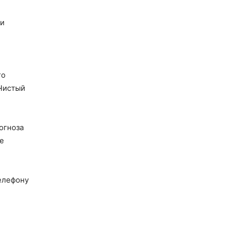
ии
го
«Чистый
огноза
е
елефону