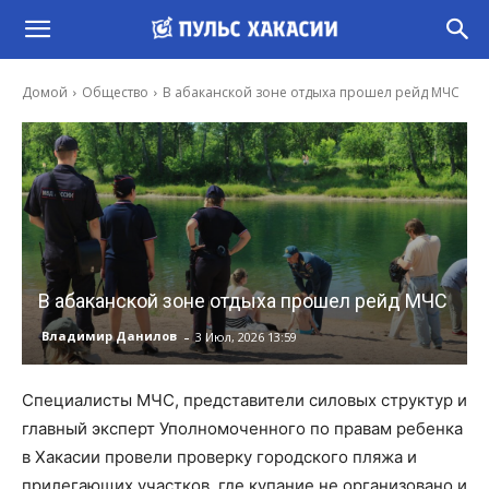
Домой
Общество
В абаканской зоне отдыха прошел рейд МЧС
В абаканской зоне отдыха прошел рейд МЧС
-
Владимир Данилов
3 Июл, 2026 13:59
Специалисты МЧС, представители силовых структур и
главный эксперт Уполномоченного по правам ребенка
в Хакасии провели проверку городского пляжа и
прилегающих участков, где купание не организовано и