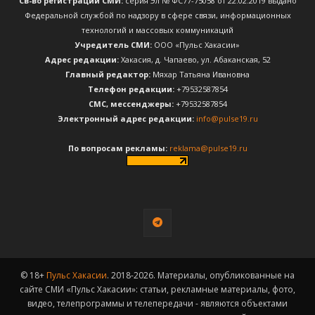
Св-во регистрации СМИ:
серия Эл № ФС77-75058 от 22.02.2019 выдано
Федеральной службой по надзору в сфере связи, информационных
технологий и массовых коммуникаций
Учредитель СМИ:
ООО «Пульс Хакасии»
Адрес редакции:
Хакасия, д. Чапаево, ул. Абаканская, 52
Главный редактор:
Мяхар Татьяна Ивановна
Телефон редакции:
+79532587854
CМС, мессенджеры:
+79532587854
Электронный адрес редакции:
info@pulse19.ru
По вопросам рекламы:
reklama@pulse19.ru
© 18+
Пульс Хакасии
. 2018-2026. Материалы, опубликованные на
сайте СМИ «Пульс Хакасии»: статьи, рекламные материалы, фото,
видео, телепрограммы и телепередачи - являются объектами