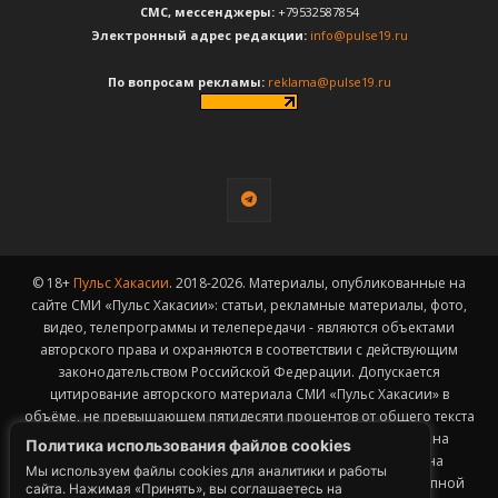
CМС, мессенджеры:
+79532587854
Электронный адрес редакции:
info@pulse19.ru
По вопросам рекламы:
reklama@pulse19.ru
© 18+
Пульс Хакасии
. 2018-2026. Материалы, опубликованные на
сайте СМИ «Пульс Хакасии»: статьи, рекламные материалы, фото,
видео, телепрограммы и телепередачи - являются объектами
авторского права и охраняются в соответствии с действующим
законодательством Российской Федерации. Допускается
цитирование авторского материала СМИ «Пульс Хакасии» в
объёме, не превышающем пятидесяти процентов от общего текста
публикации с обязательным размещением гиперссылки на
Политика использования файлов cookies
страницу заимствования материала. Гиперссылка должна
Мы используем файлы cookies для аналитики и работы
размещаться в тексте цитируемого материала и быть доступной
сайта. Нажимая «Принять», вы соглашаетесь на