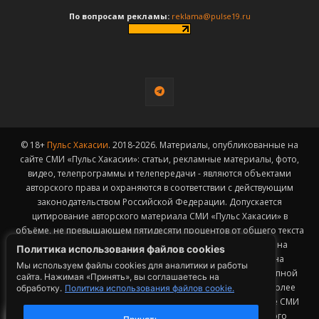
По вопросам рекламы:
reklama@pulse19.ru
© 18+
Пульс Хакасии
. 2018-2026. Материалы, опубликованные на
сайте СМИ «Пульс Хакасии»: статьи, рекламные материалы, фото,
видео, телепрограммы и телепередачи - являются объектами
авторского права и охраняются в соответствии с действующим
законодательством Российской Федерации. Допускается
цитирование авторского материала СМИ «Пульс Хакасии» в
объёме, не превышающем пятидесяти процентов от общего текста
публикации с обязательным размещением гиперссылки на
Политика использования файлов cookies
страницу заимствования материала. Гиперссылка должна
Мы используем файлы cookies для аналитики и работы
размещаться в тексте цитируемого материала и быть доступной
сайта. Нажимая «Принять», вы соглашаетесь на
для индексации поисковыми системами. Заимствование более
обработку.
Политика использования файлов cookie.
50% общего объема материала, опубликованного на сайте СМИ
«Пульс Хакасии», возможно исключительно с письменного