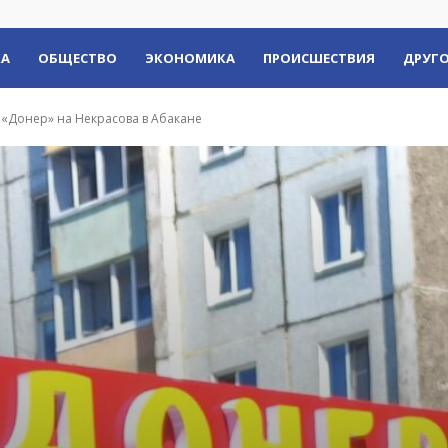
КА
ОБЩЕСТВО
ЭКОНОМИКА
ПРОИСШЕСТВИЯ
ДРУГО
 «Донер» на Некрасова в Абакане