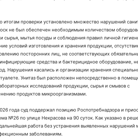
о итогам проверки установлено множество нарушений сани
иоск не был обеспечен необходимым количеством оборудов
ки сырья, мытья посуды и соблюдения правил личной гигиен
ние условий изготовления и хранения продукции, отсутстви
товлению посторонних лиц, не соответствующих обязатель
зинфицирующие средства и бактерицидное оборудование, н
юд. Нарушения касались и организации хранения специальн
туалете. Унитаз был расположен непосредственно в помещ
 лабораторных исследований продукции, сырья и смывов с
енению продуктов микроорганизмами.
2026 года суд поддержал позицию Роспотребнадзора и прио
ма №26 по улице Некрасова на 90 суток. Как указано в реш
: дальнейшая работа без устранения выявленных нарушений
нфекционным заболеваниям.