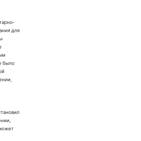
тарно-
ания для
ы
е
ным
е было
ой
ении,
становил
ении,
 может