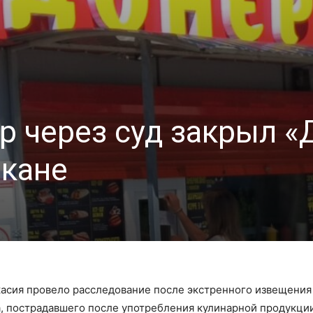
р через суд закрыл «
акане
асия провело расследование после экстренного извещения
, пострадавшего после употребления кулинарной продукции