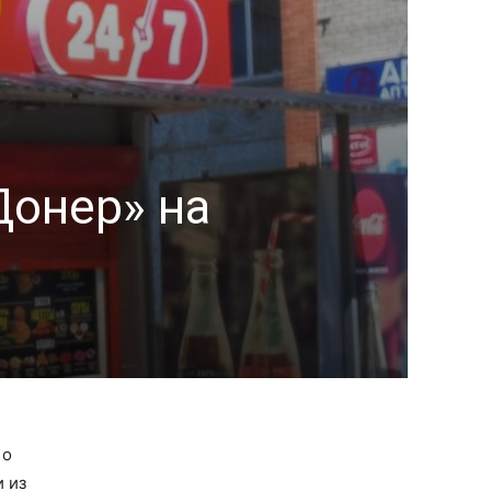
Донер» на
 о
 из