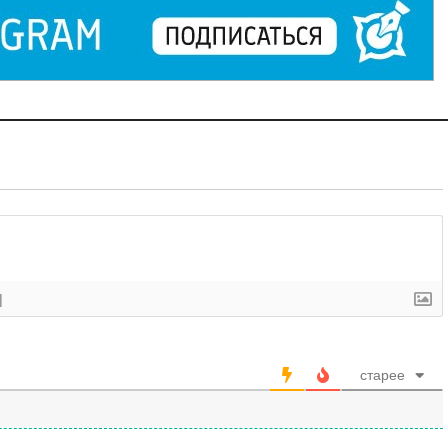
]
старее