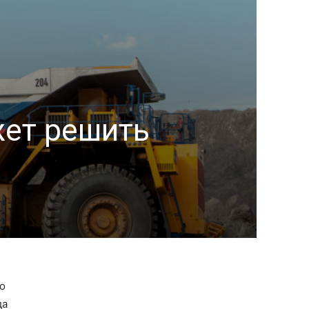
жет решить
о
да