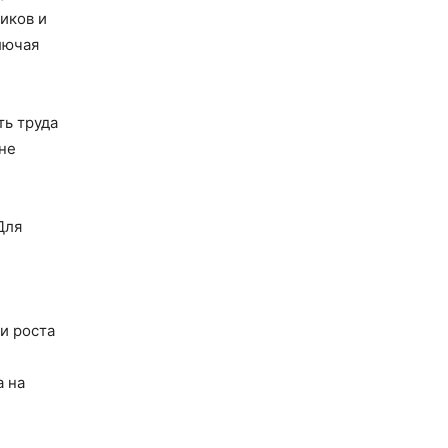
иков и
лючая
ть труда
не
Для
и роста
а на