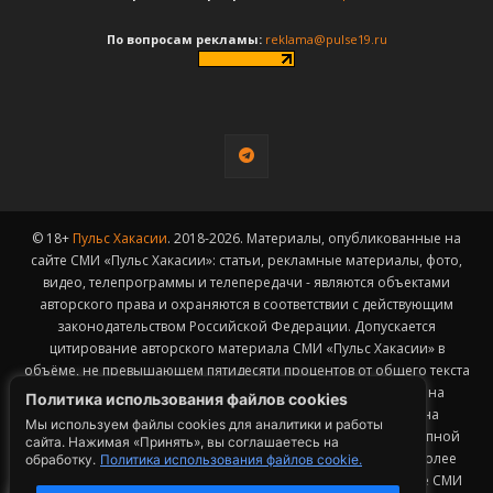
По вопросам рекламы:
reklama@pulse19.ru
© 18+
Пульс Хакасии
. 2018-2026. Материалы, опубликованные на
сайте СМИ «Пульс Хакасии»: статьи, рекламные материалы, фото,
видео, телепрограммы и телепередачи - являются объектами
авторского права и охраняются в соответствии с действующим
законодательством Российской Федерации. Допускается
цитирование авторского материала СМИ «Пульс Хакасии» в
объёме, не превышающем пятидесяти процентов от общего текста
публикации с обязательным размещением гиперссылки на
Политика использования файлов cookies
страницу заимствования материала. Гиперссылка должна
Мы используем файлы cookies для аналитики и работы
размещаться в тексте цитируемого материала и быть доступной
сайта. Нажимая «Принять», вы соглашаетесь на
для индексации поисковыми системами. Заимствование более
обработку.
Политика использования файлов cookie.
50% общего объема материала, опубликованного на сайте СМИ