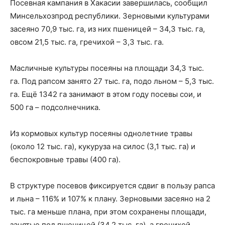
Посевная кампания в Хакасии завершилась, сообщил
Минсельхозпрод республики. Зерновыми культурами
засеяно 70,9 тыс. га, из них пшеницей – 34,3 тыс. га,
овсом 21,5 тыс. га, гречихой – 3,3 тыс. га.
Масличные культуры посеяны на площади 34,3 тыс.
га. Под рапсом занято 27 тыс. га, подо льном – 5,3 тыс.
га. Ещё 1342 га занимают в этом году посевы сои, и
500 га – подсолнечника.
Из кормовых культур посеяны однолетние травы
(около 12 тыс. га), кукуруза на силос (3,1 тыс. га) и
беспокровные травы (400 га).
В структуре посевов фиксируется сдвиг в пользу рапса
и льна – 116% и 107% к плану. Зерновыми засеяно на 2
тыс. га меньше плана, при этом сохранены площади,
занятые под пшеницей (34,2 тыс. га), а гречихой