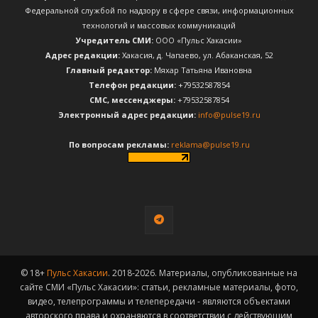
Федеральной службой по надзору в сфере связи, информационных
технологий и массовых коммуникаций
Учредитель СМИ:
ООО «Пульс Хакасии»
Адрес редакции:
Хакасия, д. Чапаево, ул. Абаканская, 52
Главный редактор:
Мяхар Татьяна Ивановна
Телефон редакции:
+79532587854
CМС, мессенджеры:
+79532587854
Электронный адрес редакции:
info@pulse19.ru
По вопросам рекламы:
reklama@pulse19.ru
© 18+
Пульс Хакасии
. 2018-2026. Материалы, опубликованные на
сайте СМИ «Пульс Хакасии»: статьи, рекламные материалы, фото,
видео, телепрограммы и телепередачи - являются объектами
авторского права и охраняются в соответствии с действующим