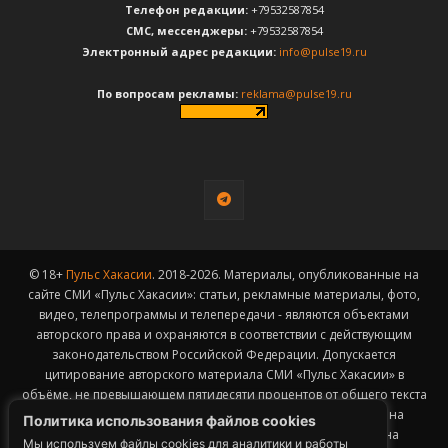
Телефон редакции:
+79532587854
CМС, мессенджеры:
+79532587854
Электронный адрес редакции:
info@pulse19.ru
По вопросам рекламы:
reklama@pulse19.ru
© 18+
Пульс Хакасии
. 2018-2026. Материалы, опубликованные на
сайте СМИ «Пульс Хакасии»: статьи, рекламные материалы, фото,
видео, телепрограммы и телепередачи - являются объектами
авторского права и охраняются в соответствии с действующим
законодательством Российской Федерации. Допускается
цитирование авторского материала СМИ «Пульс Хакасии» в
объёме, не превышающем пятидесяти процентов от общего текста
публикации с обязательным размещением гиперссылки на
Политика использования файлов cookies
страницу заимствования материала. Гиперссылка должна
Мы используем файлы cookies для аналитики и работы