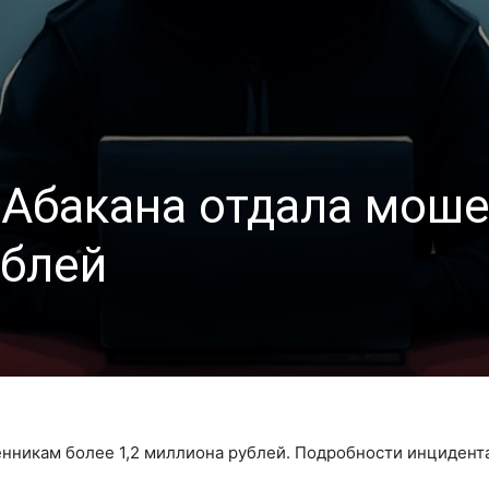
 Абакана отдала мош
ублей
нникам более 1,2 миллиона рублей. Подробности инцидент