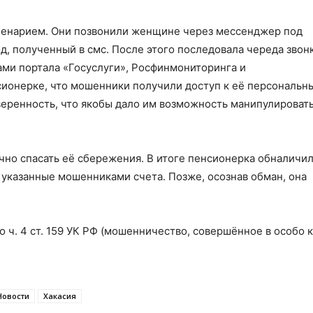
ценарием. Они позвонили женщине через мессенджер под
, полученный в смс. После этого последовала череда звонк
ами портала «Госуслуги», Росфинмониторинга и
сионерке, что мошенники получили доступ к её персональн
еренность, что якобы дало им возможность манипулировать
но спасать её сбережения. В итоге пенсионерка обналичил
 указанные мошенниками счета. Позже, осознав обман, она
 ч. 4 ст. 159 УК РФ (мошенничество, совершённое в особо 
Новости
Хакасия