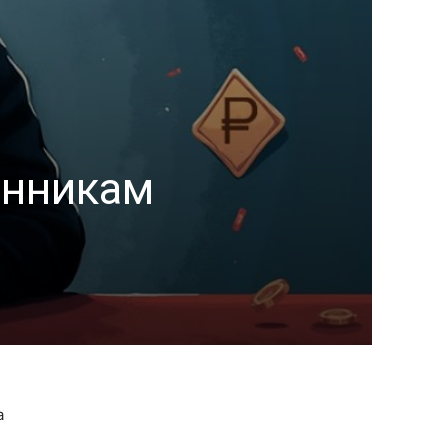
енникам
а