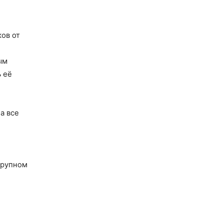
ов от
ым
 её
а все
крупном