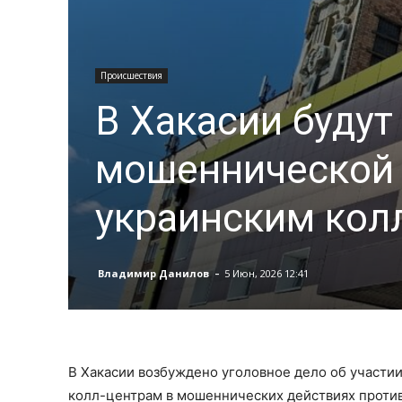
Происшествия
В Хакасии будут
мошеннической 
украинским кол
-
Владимир Данилов
5 Июн, 2026 12:41
В Хакасии возбуждено уголовное дело об участи
колл-центрам в мошеннических действиях против