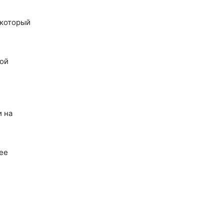
 который
гой
и на
.
ее