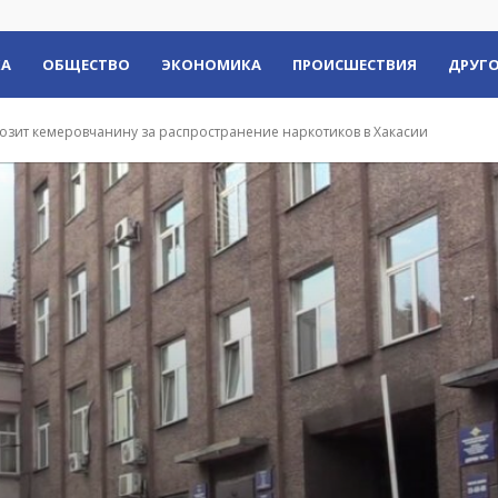
КА
ОБЩЕСТВО
ЭКОНОМИКА
ПРОИСШЕСТВИЯ
ДРУГО
зит кемеровчанину за распространение наркотиков в Хакасии