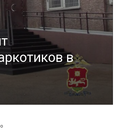
ит
аркотиков в
го