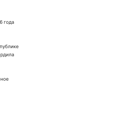
6 года
спублике
ердила
нное