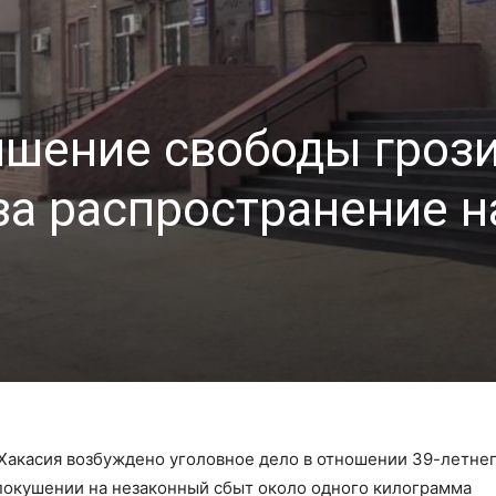
шение свободы гроз
за распространение н
акасия возбуждено уголовное дело в отношении 39-летне
покушении на незаконный сбыт около одного килограмма