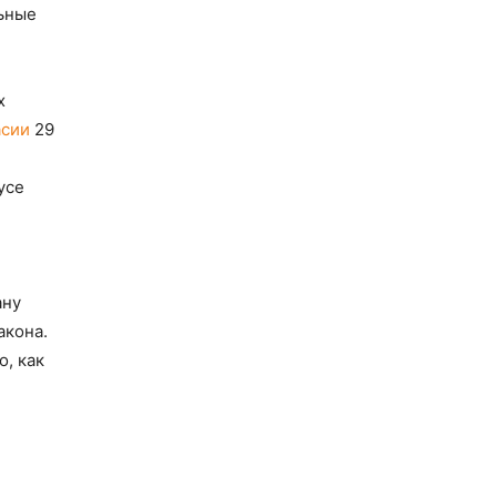
льные
х
асии
29
усе
ану
акона.
о, как