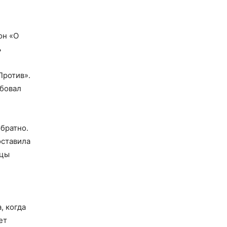
он «О
ь
и
Против».
ебовал
братно.
оставила
ицы
, когда
ет