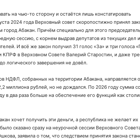
тавать на чью-то сторону и остаётся лишь констатировать
ста 2024 года Верховный совет скоропостижно принял зак
м город Абакан. Причём специально для этого председател
едную сессию, с корнем выдрав депутатов из текущих дел 
телей. И всё же закон получил 31 голос «За» и три голоса «
и КПРФ в Верховном Совете Валерий Старостин, и даже тр
 до логического завершения не довёл.
ов НДФЛ, собранных на территории Абакана, направляется о
2,2 миллиона рублей, но не дождался. По 2026 году сумма с
у в два раза больше на обеспечение его функций как стол
акан хочет получить эти деньги, а республика не желает их
м было сказано сразу на неурочной сессии Верховного Совета
кова, заявила о том, что следствием принятия закона стан