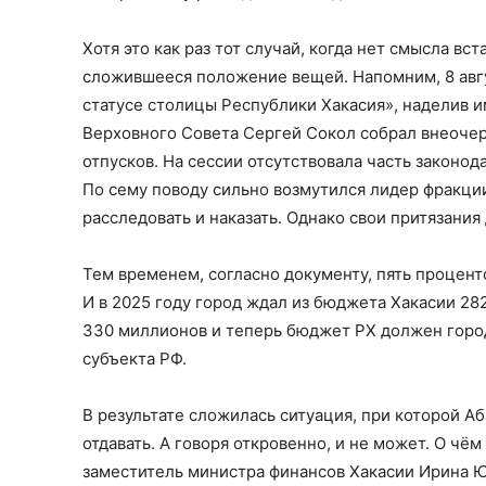
Хотя это как раз тот случай, когда нет смысла вс
сложившееся положение вещей. Напомним, 8 авгу
статусе столицы Республики Хакасия», наделив и
Верховного Совета Сергей Сокол собрал внеочер
отпусков. На сессии отсутствовала часть законода
По сему поводу сильно возмутился лидер фракци
расследовать и наказать. Однако свои притязания
Тем временем, согласно документу, пять процент
И в 2025 году город ждал из бюджета Хакасии 28
330 миллионов и теперь бюджет РХ должен город
субъекта РФ.
В результате сложилась ситуация, при которой Аб
отдавать. А говоря откровенно, и не может. О чё
заместитель министра финансов Хакасии Ирина Юш