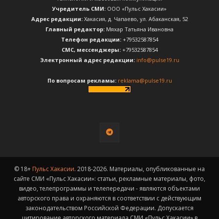
Учредитель СМИ:
ООО «Пульс Хакасии»
Адрес редакции:
Хакасия, д. Чапаево, ул. Абаканская, 52
Главный редактор:
Мяхар Татьяна Ивановна
Телефон редакции:
+79532587854
CМС, мессенджеры:
+79532587854
Электронный адрес редакции:
info@pulse19.ru
По вопросам рекламы:
reklama@pulse19.ru
© 18+
Пульс Хакасии
. 2018-2026. Материалы, опубликованные на
сайте СМИ «Пульс Хакасии»: статьи, рекламные материалы, фото,
видео, телепрограммы и телепередачи - являются объектами
авторского права и охраняются в соответствии с действующим
законодательством Российской Федерации. Допускается
цитирование авторского материала СМИ «Пульс Хакасии» в