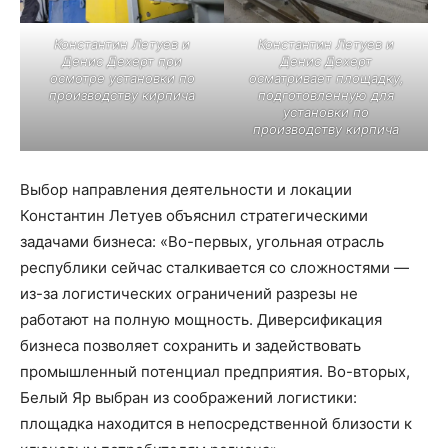
Константин Летуев и
Константин Летуев и
Денис Дехерт при
Денис Дехерт
осмотре установки по
осматривает площадку,
производству кирпича
подготовленную для
установки по
производству кирпича
Выбор направления деятельности и локации
Константин Летуев объяснил стратегическими
задачами бизнеса: «Во-первых, угольная отрасль
республики сейчас сталкивается со сложностями —
из-за логистических ограничений разрезы не
работают на полную мощность. Диверсификация
бизнеса позволяет сохранить и задействовать
промышленный потенциал предприятия. Во-вторых,
Белый Яр выбран из соображений логистики:
площадка находится в непосредственной близости к