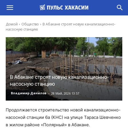
Домой
Общество
В Абакане строят новую канализационно-
насосную станцию
В Абакане строят новую канализационно-
насосную станцию
-
Владимир Данилов
28 Май, 2026 13:57
Продолжается строительство новой канализационно-
насосной станции 6а (КНС) на улице Тараса Шевченко
в жилом районе «Полярный» в Абакане.