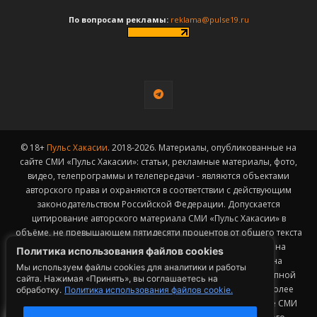
По вопросам рекламы:
reklama@pulse19.ru
© 18+
Пульс Хакасии
. 2018-2026. Материалы, опубликованные на
сайте СМИ «Пульс Хакасии»: статьи, рекламные материалы, фото,
видео, телепрограммы и телепередачи - являются объектами
авторского права и охраняются в соответствии с действующим
законодательством Российской Федерации. Допускается
цитирование авторского материала СМИ «Пульс Хакасии» в
объёме, не превышающем пятидесяти процентов от общего текста
публикации с обязательным размещением гиперссылки на
Политика использования файлов cookies
страницу заимствования материала. Гиперссылка должна
Мы используем файлы cookies для аналитики и работы
размещаться в тексте цитируемого материала и быть доступной
сайта. Нажимая «Принять», вы соглашаетесь на
для индексации поисковыми системами. Заимствование более
обработку.
Политика использования файлов cookie.
50% общего объема материала, опубликованного на сайте СМИ