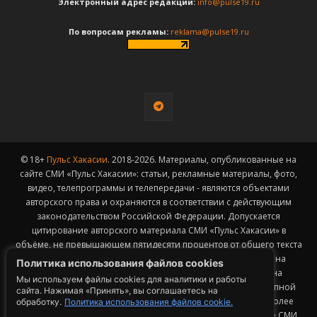
Электронный адрес редакции:
info@pulse19.ru
По вопросам рекламы:
reklama@pulse19.ru
© 18+
Пульс Хакасии
. 2018-2026. Материалы, опубликованные на
сайте СМИ «Пульс Хакасии»: статьи, рекламные материалы, фото,
видео, телепрограммы и телепередачи - являются объектами
авторского права и охраняются в соответствии с действующим
законодательством Российской Федерации. Допускается
цитирование авторского материала СМИ «Пульс Хакасии» в
объёме, не превышающем пятидесяти процентов от общего текста
публикации с обязательным размещением гиперссылки на
Политика использования файлов cookies
страницу заимствования материала. Гиперссылка должна
Мы используем файлы cookies для аналитики и работы
размещаться в тексте цитируемого материала и быть доступной
сайта. Нажимая «Принять», вы соглашаетесь на
для индексации поисковыми системами. Заимствование более
обработку.
Политика использования файлов cookie.
50% общего объема материала, опубликованного на сайте СМИ