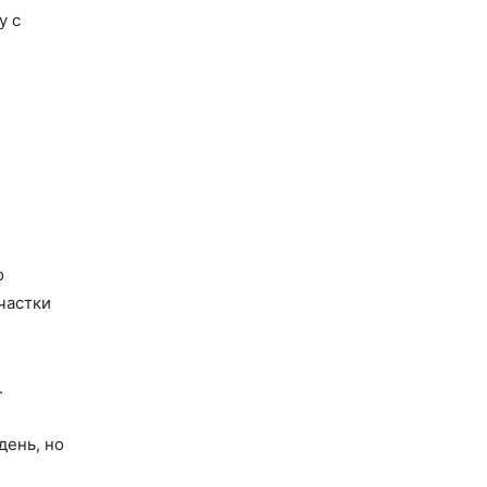
у с
о
частки
.
день, но