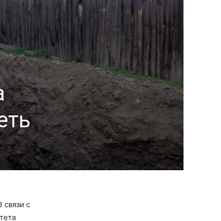
а
еть
 связи с
тета