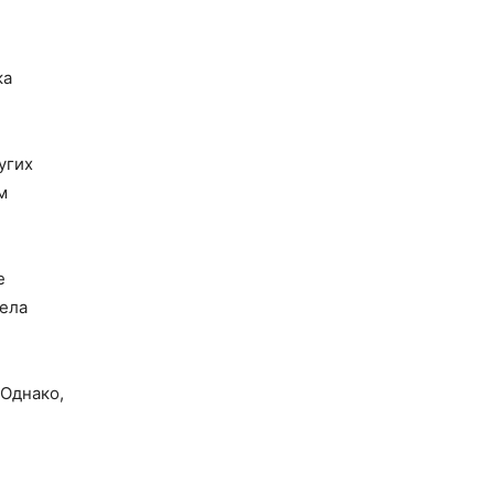
ка
угих
м
е
вела
 Однако,