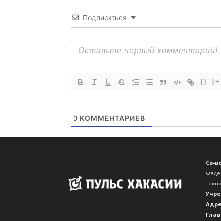
Подписаться
{}
[+
0
КОММЕНТАРИЕВ
Св-в
Феде
техн
Учре
Адре
Глав