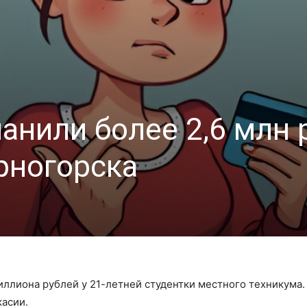
нили более 2,6 млн р
рногорска
ллиона рублей у 21-летней студентки местного техникума.
асии.