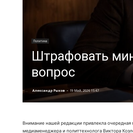
Политика
Штрафовать мини
вопрос
-
Александр Рыков
19 Май, 2026 15:47
Внимание нашей редакции привлекла очередная п
медиаменеджера и политтехнолога Виктора Коз