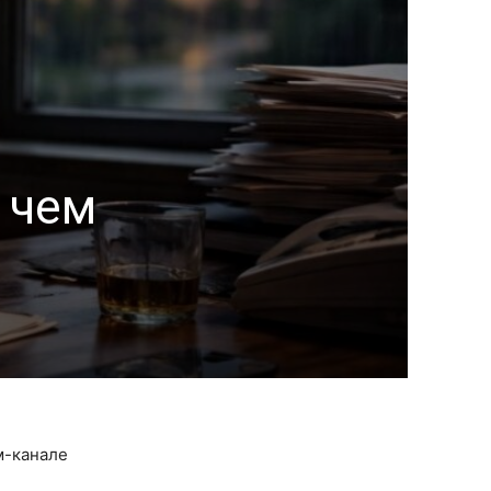
 чем
м-канале