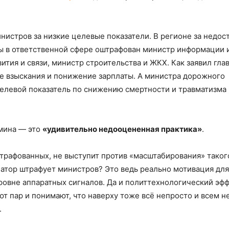
нистров за низкие целевые показатели. В регионе за недо
ы в ответственной сфере оштрафован министр информации 
тия и связи, министр строительства и ЖКХ. Как заявил гла
е взыскания и понижение зарплаты. А министра дорожного
 целевой показатель по снижению смертности и травматизма 
бмина — это
«удивительно недооцененная практика»
.
штрафованных, не выступит против «масштабирования» таког
натор штрафует министров? Это ведь реально мотивация для
ровне аппаратных сигналов. Да и политтехнологический эф
ют пар и понимают, что наверху тоже всё непросто и всем н
.