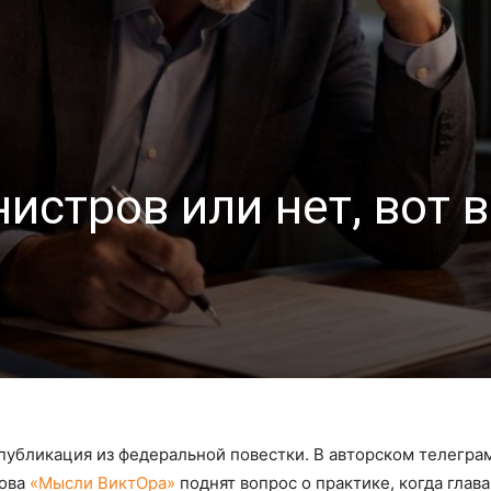
стров или нет, вот в
убликация из федеральной повестки. В авторском телегра
лова
«Мысли ВиктОра»
поднят вопрос о практике, когда глава