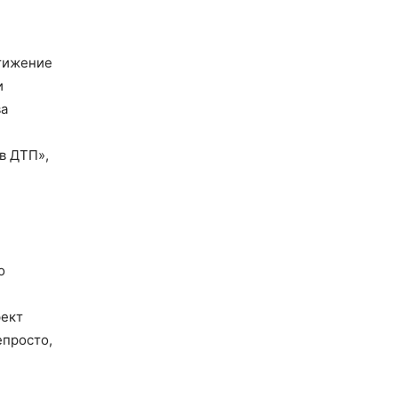
стижение
и
ва
в ДТП»,
о
фект
епросто,