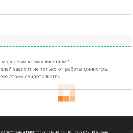
я к массовым коммуникациям?
елей зависит не только от работы министра.
кое этому свидетельство
о регистрации СМИ:
серия Эл № ФС77-75058 от 22.02.2019 выдано