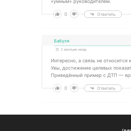
«умным» руководителем.
0
Ответить
Бабуля
2 месяцев назад
Интересно, а связь не относитс
Увы, достижение целевых показат
Приведённый пример с ДТП — яр
0
Ответить
Св-в