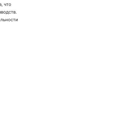
, что
зводств.
ельности