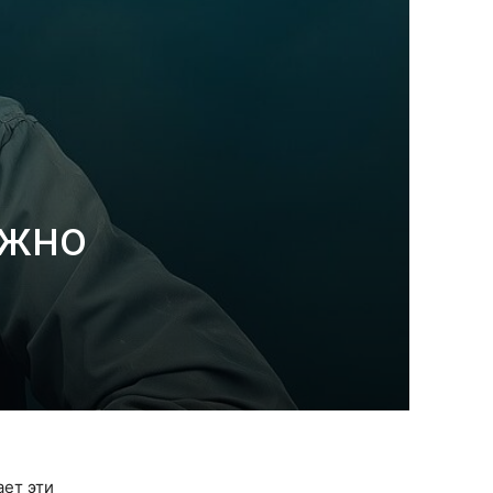
ожно
ает эти