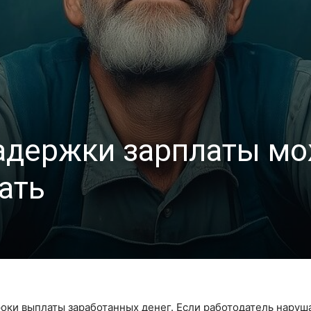
задержки зарплаты м
ать
оки выплаты заработанных денег. Если работодатель наруш