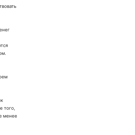
твовать
енег
ются
ом.
воем
ик
е того,
е менее