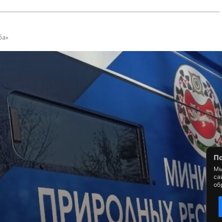
По
Мы
са
об