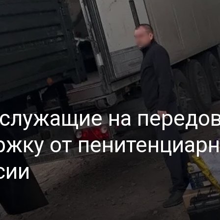
служащие на передо
ржку от пенитенциарн
сии