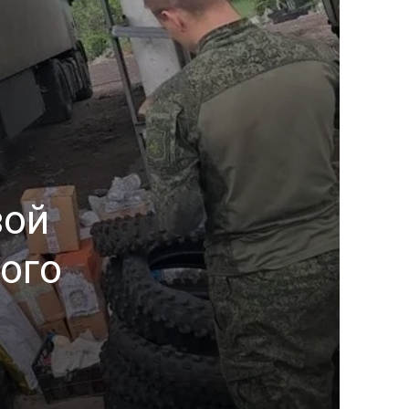
вой
ого