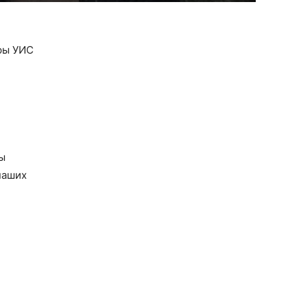
еры УИС
мы
наших