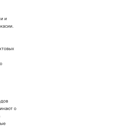
и и
касии.
ихтовых
о
одов
инают о
а
ные