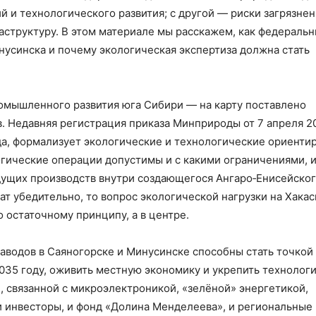
 и технологического развития; с другой — риски загрязнен
аструктуру. В этом материале мы расскажем, как федераль
усинска и почему экологическая экспертиза должна стать
омышленного развития юга Сибири — на карту поставлено
. Недавняя регистрация приказа Минприроды от 7 апреля 2
года, формализует экологические и технологические ориенти
огические операции допустимы и с какими ограничениями, 
дущих производств внутри создающегося Ангаро‑Енисейско
ат убедительно, то вопрос экологической нагрузки на Хака
 остаточному принципу, а в центре.
аводов в Саяногорске и Минусинске способны стать точкой 
035 году, оживить местную экономику и укрепить технолог
, связанной с микроэлектроникой, «зелёной» энергетикой,
и инвесторы, и фонд «Долина Менделеева», и региональные