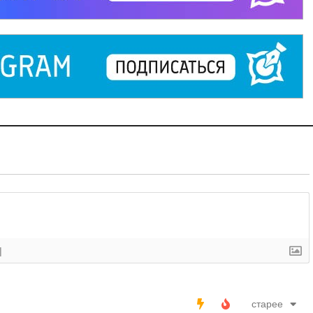
]
старее