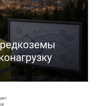
: редкоземы
эконагрузку
щает
ой