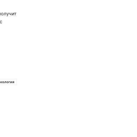
получит
с
экология