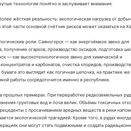
утые технологии понятно и заслуживает внимания.
олее жёсткая реальность: экологическая нагрузка от добыч
 этой части основной счётчик рисков может оказаться на Ха
логические роли: Саяногорск — как энергоёмкое звено для
, получение огарков, производство оксидов, подготовка ш
нск — как высокотехнологичное звено для химической и
концентратов и карбонатов, очистка хлоридов, производств
 бумаге это выглядит как логичная цепочка, на практике же
ёмкой работы сосредоточится именно в республике.
на прошлых примерах. При переработке редкоземельных руд
знения грунтовых вод и почв велик. Объёмы токсичных отх
рецеденты с просачиванием вредных веществ в реки напом
ается экологической трагедией. Кроме того, в рудах иногд
ерациях они могут стать подвижными и создать радиацион