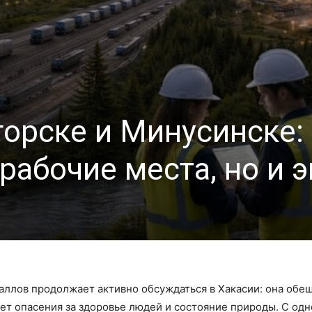
горске и Минусинске
 рабочие места, но и 
ллов продолжает активно обсуждаться в Хакасии: она обе
т опасения за здоровье людей и состояние природы. С одн