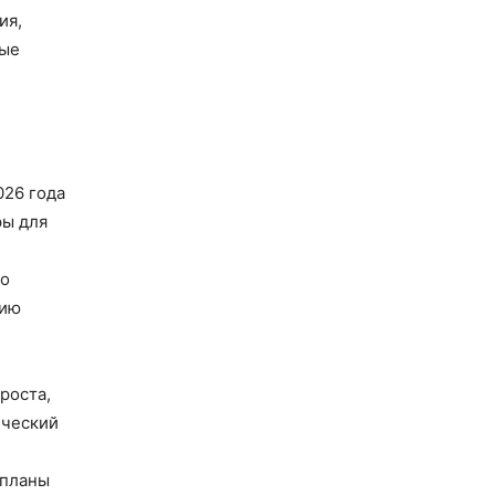
ия,
ные
026 года
ры для
и
го
сию
роста,
ический
 планы