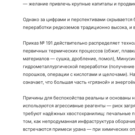
— желание привлечь крупные капиталы и продвин
Однако за цифрами и перспективами скрывается б
переработки редкоземов традиционно высока, и в
Приказ № 191 действительно распределяет техно
первичных термических процессов (обжиг, плавка
материалов — сушка, дробление, помол), Минуси
гидрометаллургической переработки (получение 
порошков, операции с кислотами и щелочами). На
означает, что большая часть «грязной» и энерго
Причины для беспокойства реальны и основаны 
используются агрессивные реагенты — риск загря
требуют надёжных хвостохранилищ: печальные п
том, как непродуманная инфраструктура оборачив
встречаются примеси урана — при химических оп