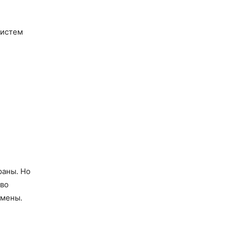
систем
раны. Но
тво
емены.