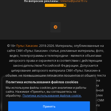
По вопросам рекламы:
reklama@pulse19.ru
© 18+
Пульс Хакасии
. 2018-2026. Материалы, опубликованные на
сайте СМИ «Пульс Хакасии»: статьи, рекламные материалы, фото,
видео, телепрограммы и телепередачи - являются объектами
авторского права и охраняются в соответствии с действующим
законодательством Российской Федерации. Допускается
цитирование авторского материала СМИ «Пульс Хакасии» в
объёме, не превышающем пятидесяти процентов от общего текста
публикации с обязательным размещением гиперссылки на
Политика использования файлов cookies
страницу заимствования материала. Гиперссылка должна
Мы используем файлы cookies для аналитики и работы
размещаться в тексте цитируемого материала и быть доступной
сайта. Нажимая «Принять», вы соглашаетесь на
для индексации поисковыми системами. Заимствование более
обработку.
Политика использования файлов cookie.
50% общего объема материала, опубликованного на сайте СМИ
«Пульс Хакасии», возможно исключительно с письменного
Принять
согласия Редакции.