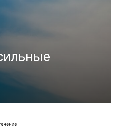
 сильные
 течение