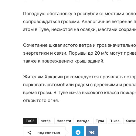
Погодную обстановку в республике местами осло
сопровождаться грозами. Аналогичная ветреная п
этом в Туве, несмотря на осадки, местами сохран
Сочетание шквалистого ветра и гроз значительн
энергетики и связи. Порывы до 20 м/с могут при
также к повреждению крыш зданий.
Жителям Хакасии рекомендуется проявлять остор
парковать автомобили рядом с деревьями и рекл
время грозы. В Туве из-за высокого класса пож
открытого огня.
TAGS
ветер
Новости
погода
Тува
Тыва
Хакас
поделиться