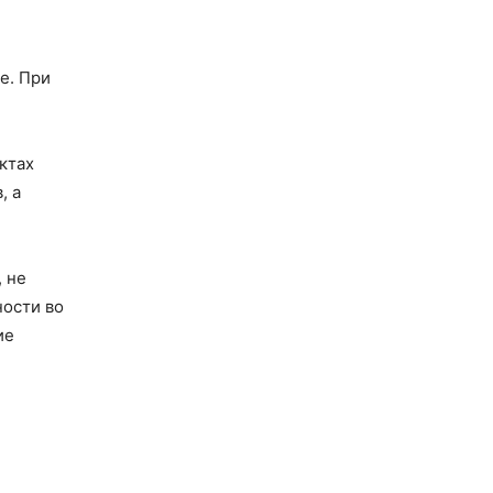
е. При
ктах
, а
 не
ности во
ие