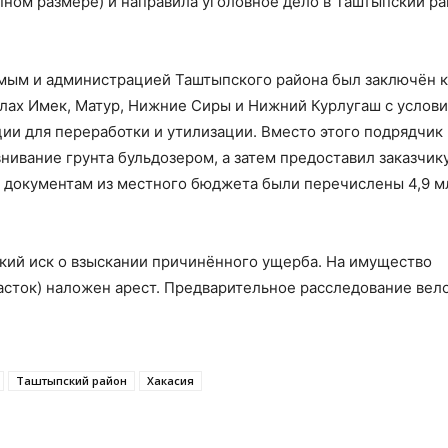
рупном размере) и направила уголовное дело в Таштыпский р
емым и администрацией Таштыпского района был заключён 
лах Имек, Матур, Нижние Сиры и Нижний Курлугаш с услов
ии для переработки и утилизации. Вместо этого подрядчик
нивание грунта бульдозером, а затем предоставил заказчик
м документам из местного бюджета были перечислены 4,9 м
кий иск о взыскании причинённого ущерба. На имущество
асток) наложен арест. Предварительное расследование вел
Таштыпский район
Хакасия