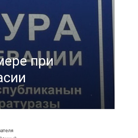
мере при
асии
мателя