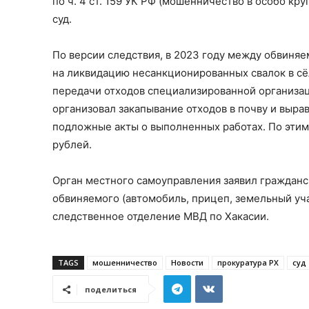
по ч. 4 ст. 159 УК РФ (мошенничество в особо к
суд.
По версии следствия, в 2023 году между обвиня
на ликвидацию несанкционированных свалок в сё
передачи отходов специализированной организац
организовал закапывание отходов в почву и вырав
подложные акты о выполненных работах. По эти
рублей.
Орган местного самоуправления заявил гражданс
обвиняемого (автомобиль, прицеп, земельный уч
следственное отделение МВД по Хакасии.
TAGS
мошенничество
Новости
прокуратура РХ
суд
поделиться