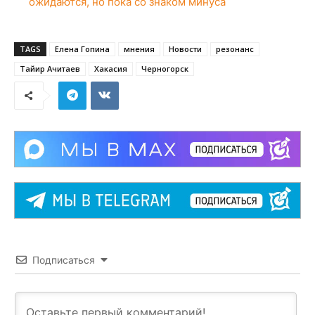
ожидаются, но пока со знаком минуса
TAGS
Елена Гопина
мнения
Новости
резонанс
Тайир Ачитаев
Хакасия
Черногорск
Подписаться