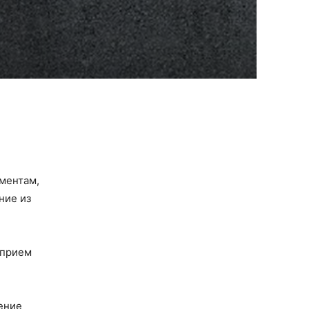
иментам,
ние из
 прием
чение