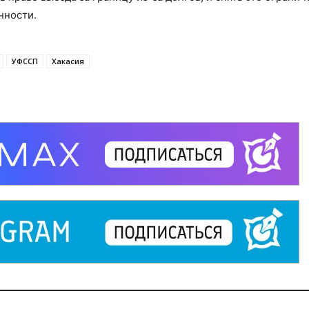
нности.
УФССП
Хакасия