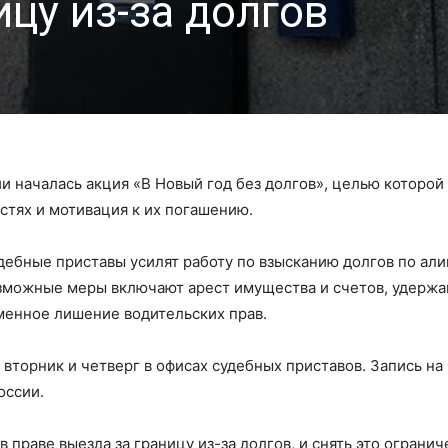
ицу из-за долгов
 началась акция «В Новый год без долгов», целью которой
тях и мотивация к их погашению.
дебные приставы усилят работу по взысканию долгов по ал
зможные меры включают арест имущества и счетов, удержа
еменное лишение водительских прав.
вторник и четверг в офисах судебных приставов. Запись на
оссии.
праве выезда за границу из-за долгов, и снять это ограни