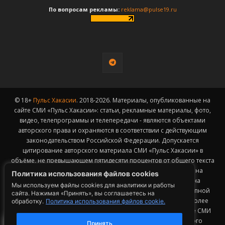
По вопросам рекламы:
reklama@pulse19.ru
© 18+
Пульс Хакасии
. 2018-2026. Материалы, опубликованные на
сайте СМИ «Пульс Хакасии»: статьи, рекламные материалы, фото,
видео, телепрограммы и телепередачи - являются объектами
авторского права и охраняются в соответствии с действующим
законодательством Российской Федерации. Допускается
цитирование авторского материала СМИ «Пульс Хакасии» в
объёме, не превышающем пятидесяти процентов от общего текста
публикации с обязательным размещением гиперссылки на
Политика использования файлов cookies
страницу заимствования материала. Гиперссылка должна
Мы используем файлы cookies для аналитики и работы
размещаться в тексте цитируемого материала и быть доступной
сайта. Нажимая «Принять», вы соглашаетесь на
для индексации поисковыми системами. Заимствование более
обработку.
Политика использования файлов cookie.
50% общего объема материала, опубликованного на сайте СМИ
«Пульс Хакасии», возможно исключительно с письменного
Принять