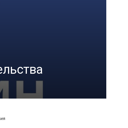
ельства
ния