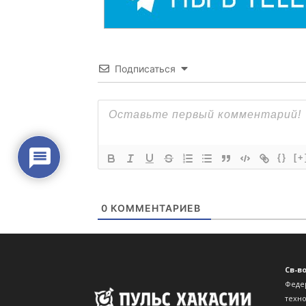
Св-в
Феде
техн