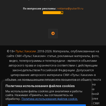
По вопросам рекламы:
reklama@pulse19.ru
© 18+
Пульс Хакасии
. 2018-2026. Материалы, опубликованные на
сайте СМИ «Пульс Хакасии»: статьи, рекламные материалы, фото,
видео, телепрограммы и телепередачи - являются объектами
авторского права и охраняются в соответствии с действующим
законодательством Российской Федерации. Допускается
цитирование авторского материала СМИ «Пульс Хакасии» в
объёме, не превышающем пятидесяти процентов от общего текста
публикации с обязательным размещением гиперссылки на
Политика использования файлов cookies
страницу заимствования материала. Гиперссылка должна
Мы используем файлы cookies для аналитики и работы
размещаться в тексте цитируемого материала и быть доступной
сайта. Нажимая «Принять», вы соглашаетесь на
для индексации поисковыми системами. Заимствование более
обработку.
Политика использования файлов cookie.
50% общего объема материала, опубликованного на сайте СМИ