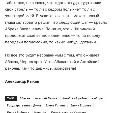
табакерке, не знаешь, что ждать оттуда, куда зарядят
свои стрелы — то ли с кедром полыхнет то ли с
золотодобычей. В Аскизе, как знать, может, новый
глава сельсовета решит, что следующий шаг — кресло
Абрека Васильевича. Понятно, что и Ширинский
продолжит своё вечное клянченье — то по поводу
передачи полномочий, то каких-нибудь дотаций…
Но все это будет несравнимым с тем, что ожидает
Абакан, Черногорск, Усть-Абаканский и Алтайский
районы. Так что держись, избиратель!
Александр Рыков
TAGS
Абакан
Алексей Лемин
Алтайский район
выборы
Государственная Дума
Елена Гопина
Елена Егорова
Ирина Войнова
Новости
Правительство Хакасии