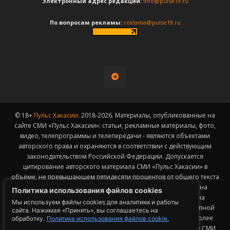
Электронный адрес редакции:
info@pulse19.ru
По вопросам рекламы:
reklama@pulse19.ru
© 18+
Пульс Хакасии
. 2018-2026. Материалы, опубликованные на
сайте СМИ «Пульс Хакасии»: статьи, рекламные материалы, фото,
видео, телепрограммы и телепередачи - являются объектами
авторского права и охраняются в соответствии с действующим
законодательством Российской Федерации. Допускается
цитирование авторского материала СМИ «Пульс Хакасии» в
объёме, не превышающем пятидесяти процентов от общего текста
публикации с обязательным размещением гиперссылки на
Политика использования файлов cookies
страницу заимствования материала. Гиперссылка должна
Мы используем файлы cookies для аналитики и работы
размещаться в тексте цитируемого материала и быть доступной
сайта. Нажимая «Принять», вы соглашаетесь на
для индексации поисковыми системами. Заимствование более
обработку.
Политика использования файлов cookie.
50% общего объема материала, опубликованного на сайте СМИ