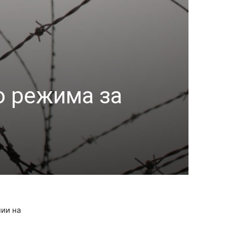
о режима за
нии на