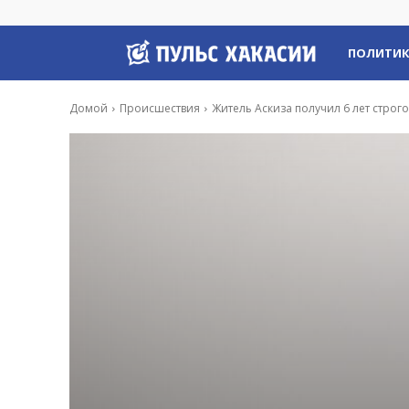
Пульс
ПОЛИТИ
Хакасии
Домой
Происшествия
Житель Аскиза получил 6 лет строг