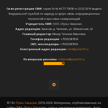
Св-во регистрации СМИ:
серия Эл № ФС77-75058 от 22.02.2019 выдано
Федеральной службой по надзору в сфере связи, информационных
технологий и массовых коммуникаций
Учредитель СМИ:
ООО «Пульс Хакасии»
Адрес редакции:
Хакасия, д. Чапаево, ул. Абаканская, 52
Главный редактор:
Мяхар Татьяна Ивановна
Телефон редакции:
+79532587854
CМС, мессенджеры:
+79532587854
Электронный адрес редакции:
info@pulse19.ru
По вопросам рекламы:
reklama@pulse19.ru
© 18+
Пульс Хакасии
. 2018-2026. Материалы, опубликованные на
сайте СМИ «Пульс Хакасии»: статьи, рекламные материалы, фото,