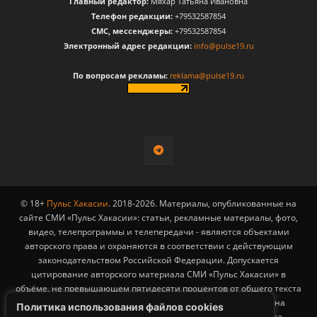
Главный редактор:
Мяхар Татьяна Ивановна
Телефон редакции:
+79532587854
CМС, мессенджеры:
+79532587854
Электронный адрес редакции:
info@pulse19.ru
По вопросам рекламы:
reklama@pulse19.ru
© 18+
Пульс Хакасии
. 2018-2026. Материалы, опубликованные на
сайте СМИ «Пульс Хакасии»: статьи, рекламные материалы, фото,
видео, телепрограммы и телепередачи - являются объектами
авторского права и охраняются в соответствии с действующим
законодательством Российской Федерации. Допускается
цитирование авторского материала СМИ «Пульс Хакасии» в
объёме, не превышающем пятидесяти процентов от общего текста
публикации с обязательным размещением гиперссылки на
Политика использования файлов cookies
страницу заимствования материала. Гиперссылка должна