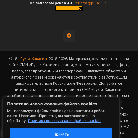
По вопросам рекламы:
reklama@pulse19.ru
© 18+
Пульс Хакасии
. 2018-2026. Материалы, опубликованные на
сайте СМИ «Пульс Хакасии»: статьи, рекламные материалы, фото,
видео, телепрограммы и телепередачи - являются объектами
авторского права и охраняются в соответствии с действующим
законодательством Российской Федерации. Допускается
цитирование авторского материала СМИ «Пульс Хакасии» в
объёме, не превышающем пятидесяти процентов от общего текста
публикации с обязательным размещением гиперссылки на
Политика использования файлов cookies
страницу заимствования материала. Гиперссылка должна
Мы используем файлы cookies для аналитики и работы
размещаться в тексте цитируемого материала и быть доступной
сайта. Нажимая «Принять», вы соглашаетесь на
для индексации поисковыми системами. Заимствование более
обработку.
Политика использования файлов cookie.
50% общего объема материала, опубликованного на сайте СМИ
«Пульс Хакасии», возможно исключительно с письменного
Принять